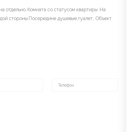
на отдельно..Комната со статусом квартиры .На
дой стороны.Посередине душевые,туалет.. Объект