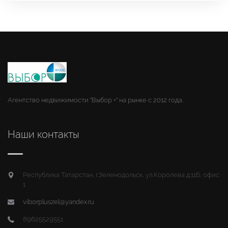
Агентство недвижимости "Выбор +" на рынке с 2012 года.
Наши контакты
Республика Татарстан, г.Зеленодольск, ул.Королева д.11Б, офис
1
viborpluszel@yandex.ru
89625529551