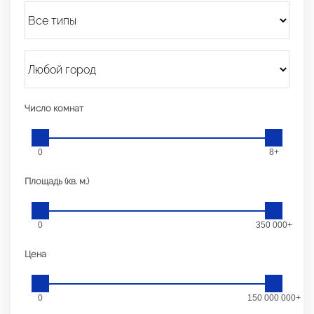
Число комнат
0
8+
Площадь (кв. м.)
0
350 000+
Цена
0
150 000 000+