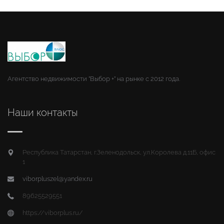
Агентство недвижимости "Выбор +" на рынке с 2012 года.
Наши контакты
Республика Татарстан, г.Зеленодольск, ул.Королева д.11Б, офис
1
viborpluszel@yandex.ru
89625529551
https://viborplus.ru/