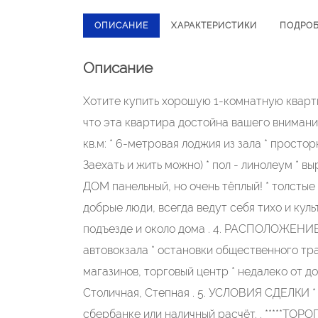
ОПИСАНИЕ
ХАРАКТЕРИСТИКИ
ПОДРО
Описание
Хотите купить хорошую 1-комнатную кварти
что эта квартира достойна вашего вниман
кв.м: * 6-метровая лоджия из зала * просто
Заехать и жить можно) * пол - линолеум * в
ДОМ панельный, но очень тёплый! * толстые
добрые люди, всегда ведут себя тихо и куль
подъезде и около дома . 4. РАСПОЛОЖЕНИЕ 
автовокзала * остановки общественного тра
магазинов, торговый центр * недалеко от д
Столичная, Степная . 5. УСЛОВИЯ СДЕЛКИ *
сбербанке или наличный расчёт. . *****ТОР