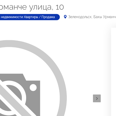
рманче улица, 10
Зеленодольск, Бакы Урманч
 недвижимости: Квартиры / Продажа