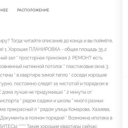
БНЕЕ
РАСПОЛОЖЕНИЕ
ру? Тогда читайте описание до конца и вы поймёте,
ия! 1. Хорошая ПЛАНИРОВКА - общая площадь 35,2
рный зал * просторная прихожая 2. РЕМОНТ есть.
ыровненный натяжной потолок * пластиковые окна 3.
 стены * в квартире зимой тепло * соседи хорошие
турно, постоянно следят за чистотой и порядком в
дома лучше не придумаешь! * 2 минуты от
нспорта * рядом садики и школы * много разных
ома прекрасный л * рядом улицы Комарова, Хазиева,
 Документы в полном порядке! * Возможна ипотека в
ОПИТЕСЬ! ***** Такие хорошие квартиры сейчас