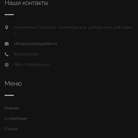
Наши контакты
Республика Татарстан, г.Зеленодольск, ул.Королева д.11Б, офис
1
viborpluszel@yandex.ru
89625529551
https://viborplus.ru/
Меню
Главная
О компании
Статьи