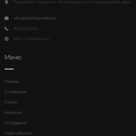
Республика Татарстан, г.Зеленодольск, ул.Королева д.11Б, офис
1
viborpluszel@yandex.ru
89625529551
https://viborplus.ru/
Меню
Главная
О компании
Статьи
Контакты
Сотрудники
Наши объекты