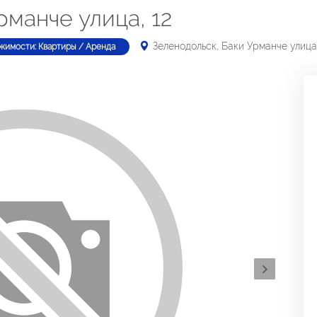
рманче улица, 12
Зеленодольск, Баки Урманче улица,
жимости: Квартиры / Аренда