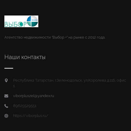
Агентство недвижимости "Выбор +" на рынке с 2012 года.
Наши контакты
Республика Татарстан, г.Зеленодольск, ул.Королева д.11Б, офис
1
viborpluszel@yandex.ru
89625529551
https://viborplus.ru/