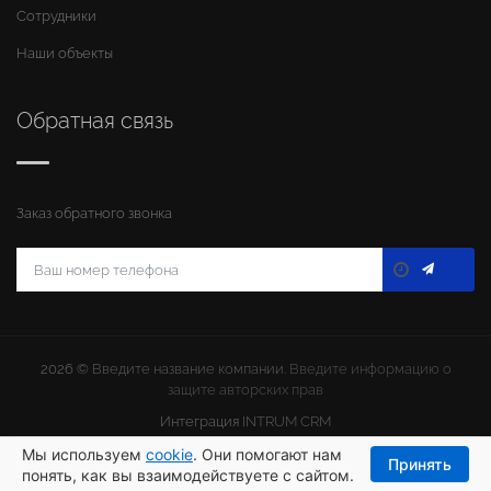
Сотрудники
Наши объекты
Обратная связь
Заказ обратного звонка
2026 ©
Введите название компании
. Введите информацию о
защите авторских прав
Интеграция
INTRUM CRM
Мы используем
cookie
. Они помогают нам
Принять
понять, как вы взаимодействуете с сайтом.