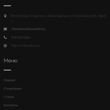
Республика Татарстан, г.Зеленодольск, ул.Королева д.11Б, офис
1
viborpluszel@yandex.ru
89625529551
https://viborplus.ru/
Меню
Главная
О компании
Статьи
Контакты