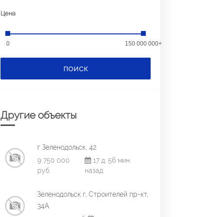
Цена
0
150 000 000+
ПОИСК
Другие объекты
г Зеленодольск, 42
9 750 000
17 д. 56 мин.
руб.
назад
Зеленодольск г, Строителей пр-кт,
34А