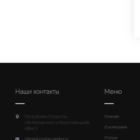
Наши контакты
Меню
Республика Татарстан,
Главная
г.Зеленодольск, ул.Королева д.11Б,
О компании
офис 1
Статьи
viborpluszel@yandex.ru