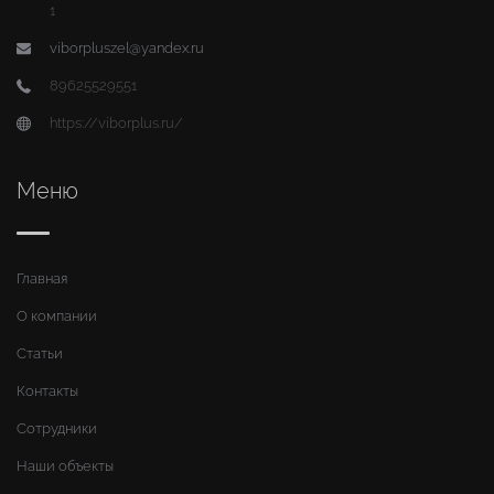
1
viborpluszel@yandex.ru
89625529551
https://viborplus.ru/
Меню
Главная
О компании
Статьи
Контакты
Сотрудники
Наши объекты