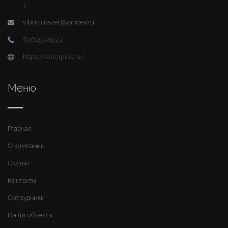
1
viborpluszel@yandex.ru
89625529551
https://viborplus.ru/
Меню
Главная
О компании
Статьи
Контакты
Сотрудники
Наши объекты