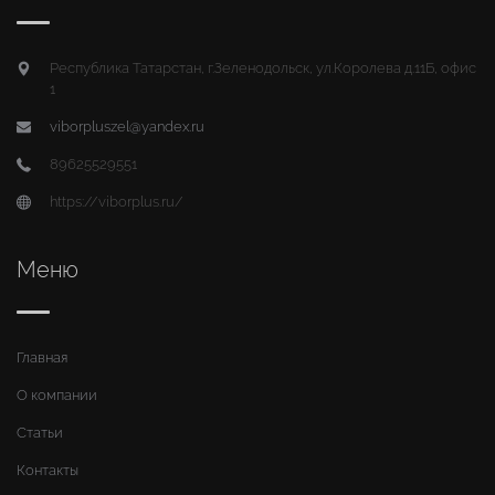
Республика Татарстан, г.Зеленодольск, ул.Королева д.11Б, офис
1
viborpluszel@yandex.ru
89625529551
https://viborplus.ru/
Меню
Главная
О компании
Статьи
Контакты