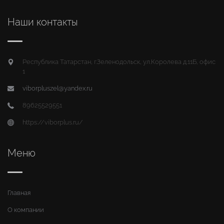
Наши контакты
Республика Татарстан, г.Зеленодольск, ул.Королева д.11Б, офис
1
viborpluszel@yandex.ru
89625529551
https://viborplus.ru/
Меню
Главная
О компании