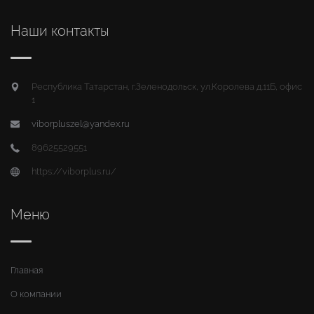
Наши контакты
Республика Татарстан, г.Зеленодольск, ул.Королева д.11Б, офис
1
viborpluszel@yandex.ru
89625529551
https://viborplus.ru/
Меню
Главная
О компании