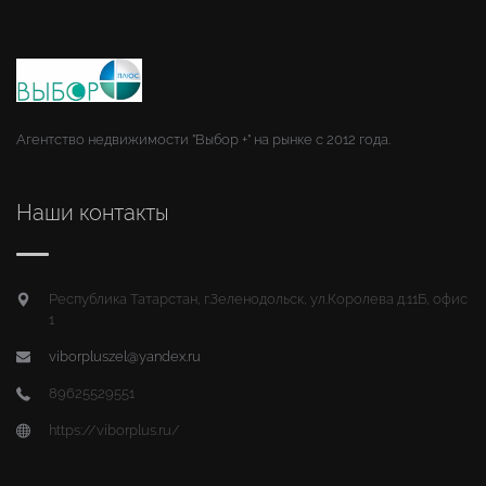
Агентство недвижимости "Выбор +" на рынке с 2012 года.
Наши контакты
Республика Татарстан, г.Зеленодольск, ул.Королева д.11Б, офис
1
viborpluszel@yandex.ru
89625529551
https://viborplus.ru/