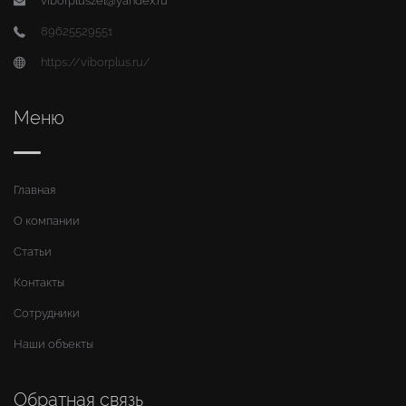
viborpluszel@yandex.ru
89625529551
https://viborplus.ru/
Меню
Главная
О компании
Статьи
Контакты
Сотрудники
Наши объекты
Обратная связь