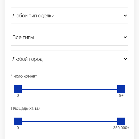
Число комнат
0
8+
Площадь (кв. м.)
0
350 000+