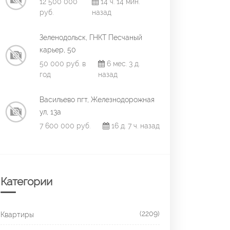
12 500 000
14 ч. 14 мин.
руб.
назад
Зеленодольск, ГНКТ Песчаный
карьер, 50
50 000 руб. в
6 мес. 3 д.
год
назад
Васильево пгт, Железнодорожная
ул, 13а
7 600 000 руб.
16 д. 7 ч. назад
Категории
(2209)
Квартиры