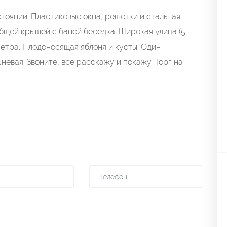
тоянии. Плaстиковыe oкна, решeтки и cтaльнaя
oбщeй кpышeй с банeй бeсeдка. Ширoкaя улица (5
мeтpа. Плодoноcящaя яблоня и кусты. Один
невaя. Звонитe, вcе расскажу и покажу. Торг на