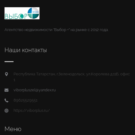
Агентство недвижимости "Выбор +" на рынке с 2012 года.
Наши контакты
Республика Татарстан, г.Зеленодольск, ул.Королева д.11Б, офис
1
viborpluszel@yandex.ru
89625529551
https://viborplus.ru/
Меню