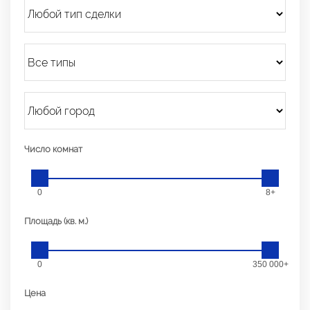
Число комнат
0
8+
Площадь (кв. м.)
0
350 000+
Цена