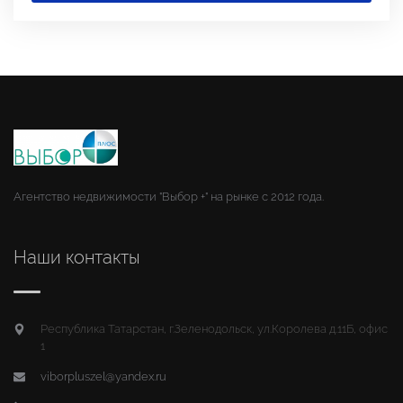
Агентство недвижимости "Выбор +" на рынке с 2012 года.
Наши контакты
Республика Татарстан, г.Зеленодольск, ул.Королева д.11Б, офис
1
viborpluszel@yandex.ru