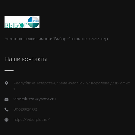
Агентство недвижимости "Выбор +" на рынке с 2012 года.
Наши контакты
Республика Татарстан, г.Зеленодольск, ул.Королева д.11Б, офис
1
viborpluszel@yandex.ru
89625529551
https://viborplus.ru/