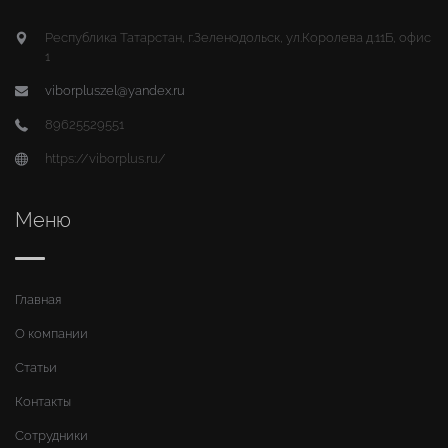
Республика Татарстан, г.Зеленодольск, ул.Королева д.11Б, офис
1
viborpluszel@yandex.ru
89625529551
https://viborplus.ru/
Меню
Главная
О компании
Статьи
Контакты
Сотрудники