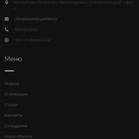
Республика Татарстан, г.Зеленодольск, ул.Королева д.11Б, офис
1
viborpluszel@yandex.ru
89625529551
https://viborplus.ru/
Меню
Главная
О компании
Статьи
Контакты
Сотрудники
Наши объекты