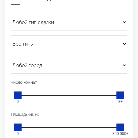
Число комнат
0
8+
Площадь (кв. м.)
0
350 000+