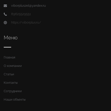
viborpluszel@yandex.ru
89625529551
https://viborplus.ru/
Меню
Главная
О компании
Статьи
Контакты
Сотрудники
Наши объекты