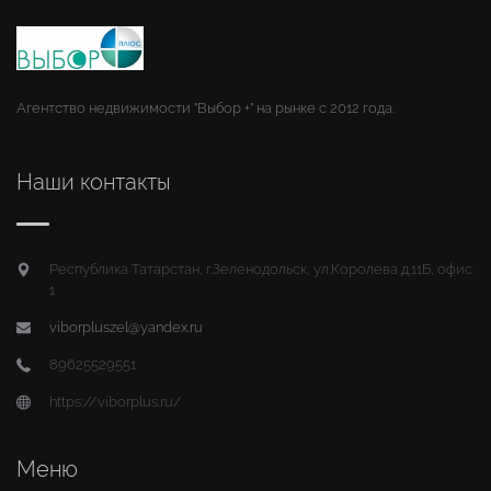
Агентство недвижимости "Выбор +" на рынке с 2012 года.
Наши контакты
Республика Татарстан, г.Зеленодольск, ул.Королева д.11Б, офис
1
viborpluszel@yandex.ru
89625529551
https://viborplus.ru/
Меню