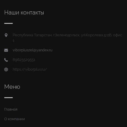
Наши контакты
Республика Татарстан, г.Зеленодольск, ул.Королева д.11Б, офис
1
viborpluszel@yandex.ru
89625529551
https://viborplus.ru/
Меню
Главная
О компании