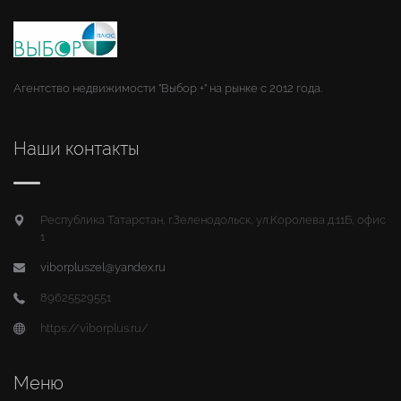
Агентство недвижимости "Выбор +" на рынке с 2012 года.
Наши контакты
Республика Татарстан, г.Зеленодольск, ул.Королева д.11Б, офис
1
viborpluszel@yandex.ru
89625529551
https://viborplus.ru/
Меню