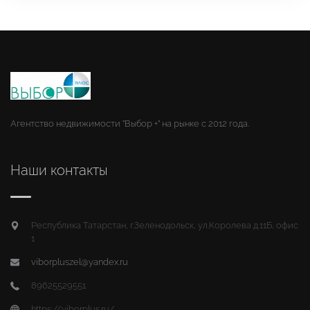
Агентство недвижимости "Выбор +" на рынке с 2012 года.
Наши контакты
Республика Татарстан, г.Зеленодольск, ул.Королева д.11Б, офис
1
viborpluszel@yandex.ru
89625529551
https://viborplus.ru/