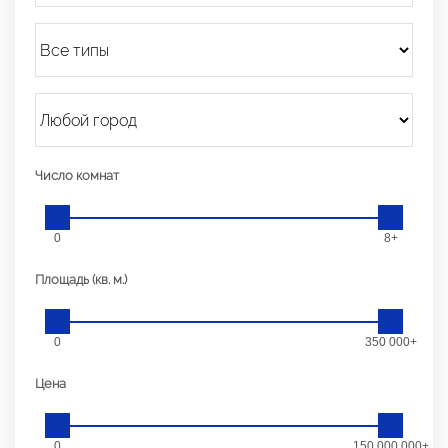
Число комнат
0
8+
Площадь (кв. м.)
0
350 000+
Цена
0
150 000 000+