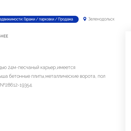
Зеленодольск
едвижимости: Гаражи / парковки / Продажа
БНЕЕ
ью 24м-песчаный карьер,имеется
рыша бетонные плиты,металлические ворота, пол
 №28612-19354.