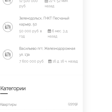
12 500 000
22 ч. 52 мин.
руб.
назад
Зеленодольск, ГНКТ Песчаный
карьер, 50
50 000 руб. в
6 мес. 3 д.
год
назад
Васильево пгт, Железнодорожная
ул, 13а
7 600 000 руб.
16 д. 16 ч. назад
Категории
(2209)
Квартиры