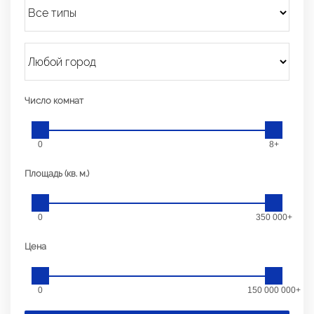
Число комнат
0
8+
Площадь (кв. м.)
0
350 000+
Цена
0
150 000 000+