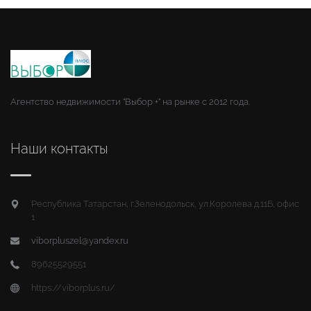
Агентство недвижимости "Выбор +" на рынке с 2012 года.
Наши контакты
Республика Татарстан, г.Зеленодольск, ул.Королева д.11Б, офис
1
viborpluszel@yandex.ru
89625529551
https://viborplus.ru/