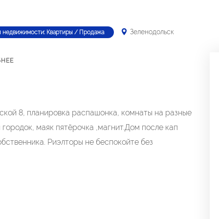
Зеленодольск
п недвижимости: Квартиры / Продажа
БНЕЕ
кой 8, планировка распашонка, комнаты на разные
й городок, маяк пятёрочка ,магнит.Дом после кап
обственника. Риэлторы не беспокойте без