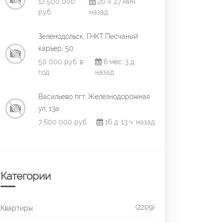
12 500 000
20 ч. 27 мин.
руб.
назад
Зеленодольск, ГНКТ Песчаный
карьер, 50
50 000 руб. в
6 мес. 3 д.
год
назад
Васильево пгт, Железнодорожная
ул, 13а
7 600 000 руб.
16 д. 13 ч. назад
Категории
(2209)
Квартиры