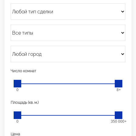
Число комнат
0
8+
Площадь (кв. м.)
0
350 000+
Цена