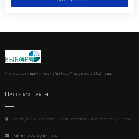
Агентство недвижимости "Выбор +" на рынке с 2012 года.
Наши контакты
Республика Татарстан, г.Зеленодольск, ул.Королева д.11Б, офис
1
viborpluszel@yandex.ru