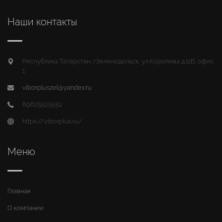
Наши контакты
Республика Татарстан, г.Зеленодольск, ул.Королева д.11Б, офис
1
viborpluszel@yandex.ru
89625529551
https://viborplus.ru/
Меню
Главная
О компании