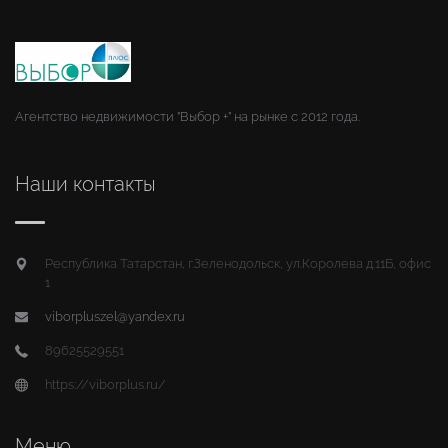
Агентство недвижимости "Выбор +" на рынке с 2012 года.
Наши контакты
Республика Татарстан, г.Зеленодольск, ул.Королева д.11Б, офис
1
viborpluszel@yandex.ru
89625529551
https://viborplus.ru/
Меню