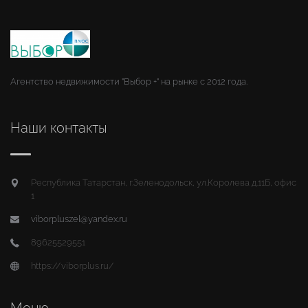
Агентство недвижимости "Выбор +" на рынке с 2012 года.
Наши контакты
Республика Татарстан, г.Зеленодольск, ул.Королева д.11Б, офис
1
viborpluszel@yandex.ru
89625529551
https://viborplus.ru/