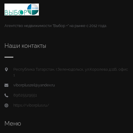
Агентство недвижимости "Выбор +" на рынке с 2012 года.
Наши контакты
Республика Татарстан, г.Зеленодольск, ул.Королева д.11Б, офис
1
viborpluszel@yandex.ru
89625529551
https://viborplus.ru/
Меню