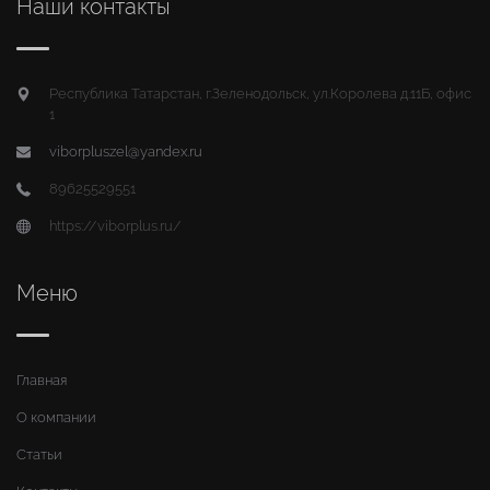
Наши контакты
Республика Татарстан, г.Зеленодольск, ул.Королева д.11Б, офис
1
viborpluszel@yandex.ru
89625529551
https://viborplus.ru/
Меню
Главная
О компании
Статьи