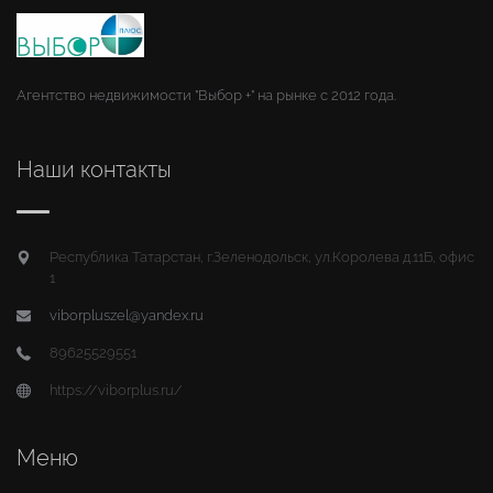
Агентство недвижимости "Выбор +" на рынке с 2012 года.
Наши контакты
Республика Татарстан, г.Зеленодольск, ул.Королева д.11Б, офис
1
viborpluszel@yandex.ru
89625529551
https://viborplus.ru/
Меню