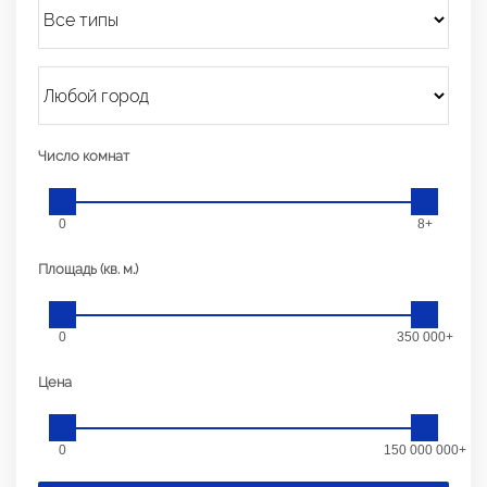
Число комнат
0
8+
Площадь (кв. м.)
0
350 000+
Цена
0
150 000 000+