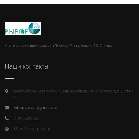
Агентство недвижимости "Выбор +" на рынке с 2012 года.
Наши контакты
Республика Татарстан, г.Зеленодольск, ул.Королева д.11Б, офис
1
viborpluszel@yandex.ru
89625529551
https://viborplus.ru/