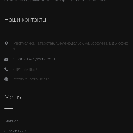
Наши контакты
Республика Татарстан, г.Зеленодольск, ул.Королева д.11Б, офис
1
viborpluszel@yandex.ru
89625529551
https://viborplus.ru/
Меню
Главная
О компании