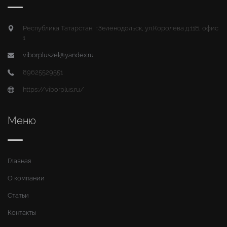
Республика Татарстан, г.Зеленодольск, ул.Королева д.11Б, офис
1
viborpluszel@yandex.ru
89625529551
https://viborplus.ru/
Меню
Главная
О компании
Статьи
Контакты