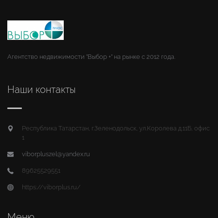
Агентство недвижимости "Выбор +" на рынке с 2012 года.
Наши контакты
Республика Татарстан, г.Зеленодольск, ул.Королева д.11Б, офис
1
viborpluszel@yandex.ru
89625529551
https://viborplus.ru/
Меню