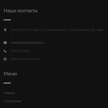
Наши контакты
Республика Татарстан, г.Зеленодольск, ул.Королева д.11Б, офис
1
viborpluszel@yandex.ru
89625529551
https://viborplus.ru/
Меню
Главная
О компании