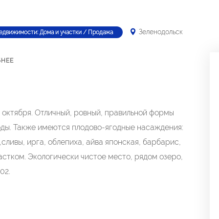
Зеленодольск
едвижимости: Дома и участки / Продажа
БНЕЕ
 октября. Отличный, ровный, правильной формы
воды. Также имеются плодово-ягодные насаждения:
,сливы, ирга, облепиха, айва японская, барбарис,
астком. Экологически чистое место, рядом озеро,
02.