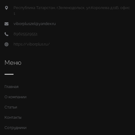
Республика Татарстан, г.Зеленодольск, ул.Королева д.11Б, офис
1
viborpluszel@yandex.ru
89625529551
https://viborplus.ru/
Меню
Главная
О компании
Статьи
Контакты
Сотрудники