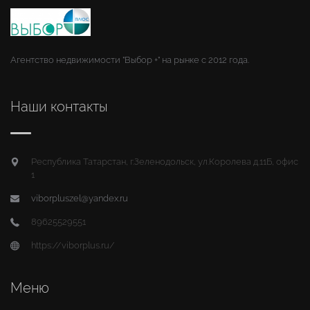
Агентство недвижимости "Выбор +" на рынке с 2012 года.
Наши контакты
Республика Татарстан, г.Зеленодольск, ул.Королева д.11Б, офис
1
viborpluszel@yandex.ru
89625529551
https://viborplus.ru/
Меню