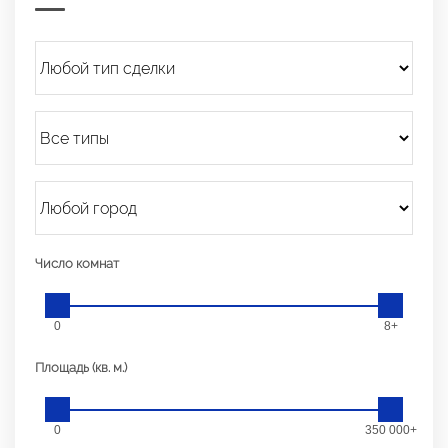
Число комнат
0
8+
Площадь (кв. м.)
0
350 000+