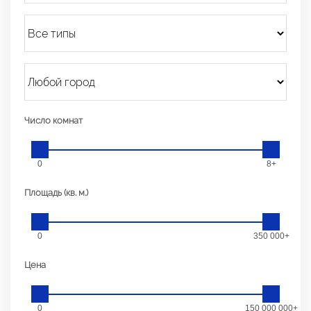
Число комнат
0
8+
Площадь (кв. м.)
0
350 000+
Цена
0
150 000 000+