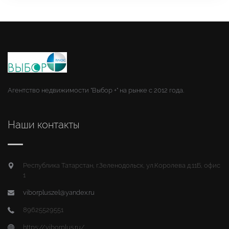
Агентство недвижимости "Выбор +" на рынке с 2012 года.
Наши контакты
Республика Татарстан, г.Зеленодольск, ул.Королева д.11Б, офис
1
viborpluszel@yandex.ru
89625529551
https://viborplus.ru/