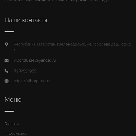
Наши контакты
Республика Татарстан, г.Зеленодольск, ул.Королева д.11Б, офис
1
viborpluszel@yandex.ru
89625529551
https://viborplus.ru/
Меню
Главная
О компании