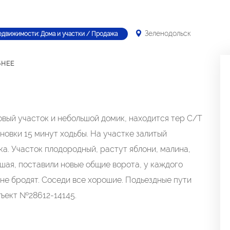
Зеленодольск
едвижимости: Дома и участки / Продажа
БНЕЕ
вый участок и небольшой домик, находится тер С/Т
новки 15 минут ходьбы. На участке залитый
а. Участок плодородный, растут яблони, малина,
ьшая, поставили новые общие ворота, у каждого
 не бродят. Соседи все хорошие. Подьездные пути
бъект №28612-14145.